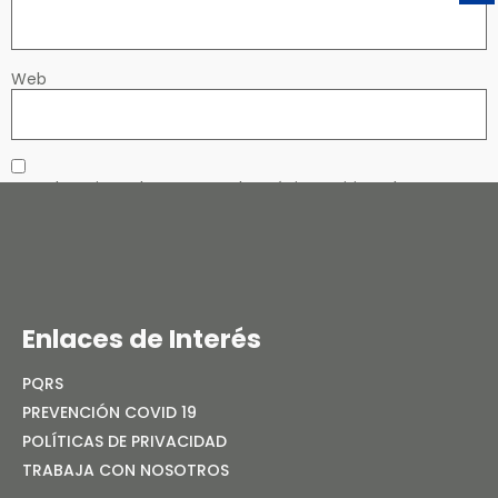
Web
Guardar mi nombre, correo electrónico y sitio web en este
navegador para la próxima vez que haga un comentario.
Enlaces de Interés
PQRS
PREVENCIÓN COVID 19
POLÍTICAS DE PRIVACIDAD
TRABAJA CON NOSOTROS