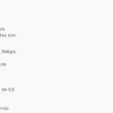
sis
ntes son
, 5Mbps
 de
 de 0,5
 más