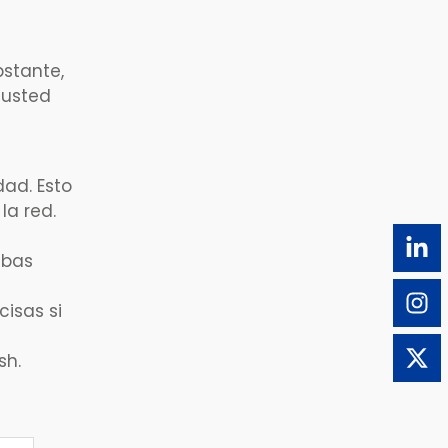
bstante,
 usted
dad. Esto
la red.
ebas
isas si
sh.