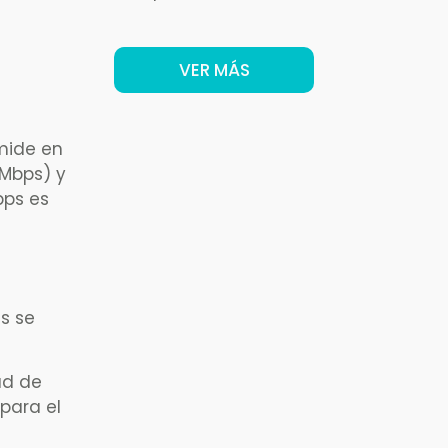
VER MÁS
mide en
(Mbps) y
bps es
s se
ad de
para el