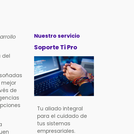
Nuestro servicio
arrollo
Soporte Ti Pro
 del
 soñadas
l mejor
avés de
igencias
opciones
Tu aliado integral
para el cuidado de
tus sistemas
a
empresariales.
buen