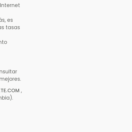
Internet
s, es
as tasas
nto
nsultar
mejores.
ETE.COM
,
mbia).