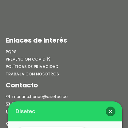
15 mayo, 2026
Enlaces de Interés
PQRS
PREVENCIÓN COVID 19
POLÍTICAS DE PRIVACIDAD
TRABAJA CON NOSOTROS
Contacto
mariana.henao@disetec.co
laura.henao@disetec.co
Disetec
PBX: (604) 4445535
Cra. 38 No. 38 sur 60 Of. 203
Envigado – Colombia