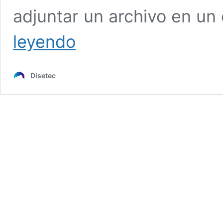
adjuntar un archivo en un
¿Qué
leyendo
es
la
velocidad
Disetec
de
transmisión
de
datos?