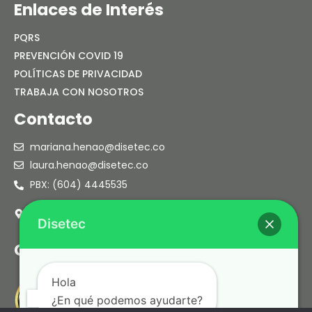
Enlaces de Interés
PQRS
PREVENCIÓN COVID 19
POLÍTICAS DE PRIVACIDAD
TRABAJA CON NOSOTROS
Contacto
mariana.henao@disetec.co
laura.henao@disetec.co
PBX: (604) 4445535
Cra. 38 No. 38 sur 60 Of. 203
Envigado – Colombia
Disetec
Certificaciones
Hola
¿En qué podemos ayudarte?