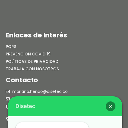
15 mayo, 2026
Enlaces de Interés
PQRS
PREVENCIÓN COVID 19
POLÍTICAS DE PRIVACIDAD
TRABAJA CON NOSOTROS
Contacto
mariana.henao@disetec.co
laura.henao@disetec.co
Disetec
PBX: (604) 4445535
Cra. 38 No. 38 sur 60 Of. 203
Envigado – Colombia