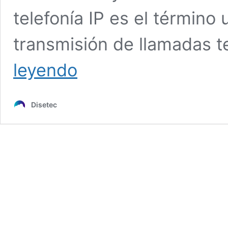
telefonía IP es el término 
transmisión de llamadas t
Algunas
leyendo
causas
de
fallas
Disetec
en
la
telefonía
IP