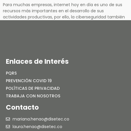
Para muchas empresas, internet hoy en día es uno de sus
recursos más importantes en el desarrollo de sus
actividades productivas, por ello, la ciberseguridad también
debería ser una de sus mayores preocupaciones pero,
infortunadamente, en repetidas ocasiones se hace caso
omiso a este importante tema y se aumenta el riesgo de
ataques y robos […]
Enlaces de Interés
PQRS
PREVENCIÓN COVID 19
POLÍTICAS DE PRIVACIDAD
TRABAJA CON NOSOTROS
Contacto
mariana.henao@disetec.co
laura.henao@disetec.co